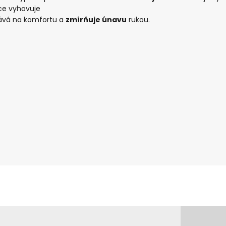
íce vyhovuje
dává na komfortu a
zmírňuje únavu
rukou.