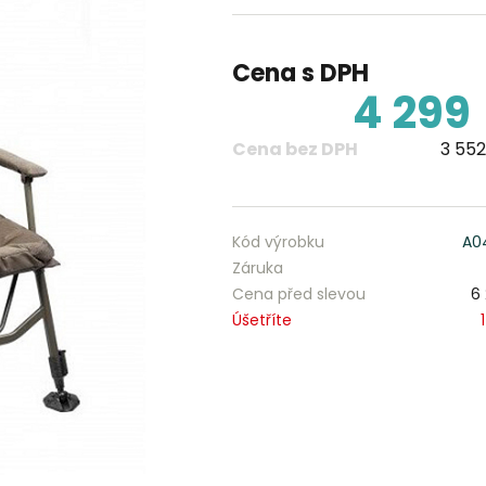
Cena s DPH
4 299
Cena bez DPH
3 552
Kód výrobku
A0
Záruka
Cena před slevou
6
Úšetříte