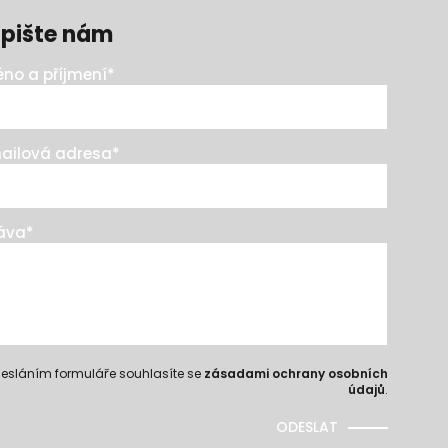
pište nám
no a příjmení
*
ailová adresa
*
áva
*
esláním formuláře souhlasíte se
zásadami ochrany osobních
údajů
.
ODESLAT