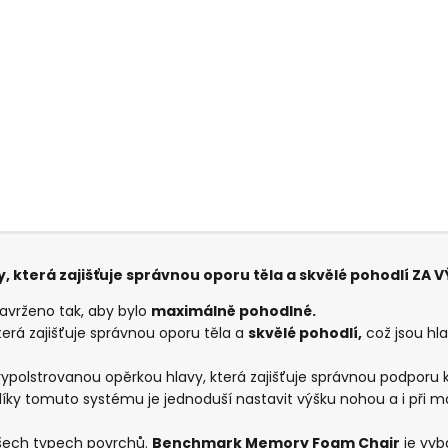
 která zajišťuje správnou oporu těla a skvělé pohodlí ZA 
avrženo tak, aby bylo
maximálně pohodlné.
rá zajišťuje správnou oporu těla a
skvělé pohodlí,
což jsou hla
vypolstrovanou opěrkou hlavy, která zajišťuje správnou podporu 
 díky tomuto systému je jednoduší nastavit výšku nohou a i při m
 všech typech povrchů.
Benchmark Memory Foam Chair
je vyb