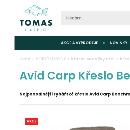
AKCE A VÝPRODEJE
NOVINKY
Úvod
POBYT U VODY
Křesla, sedačky atd.
Křes
Avid Carp Křeslo 
Nejpohodlnější rybářské křeslo Avid Carp Bench
AKCE