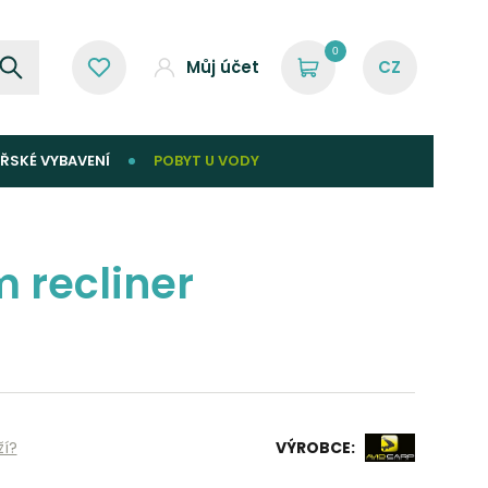
0
Můj účet
ŘSKÉ VYBAVENÍ
POBYT U VODY
 recliner
ží?
VÝROBCE: