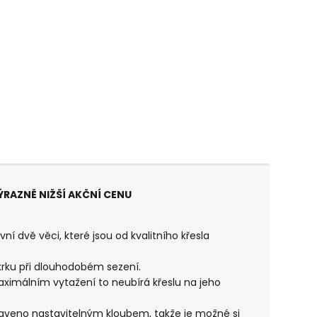
VÝRAZNĚ NIŽŠÍ AKČNÍ CENU
vní dvě věci, které jsou od kvalitního křesla
krku při dlouhodobém sezení.
aximálním vytažení to neubírá křeslu na jeho
aveno nastavitelným kloubem, takže je možné si