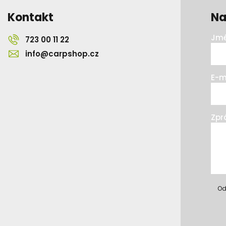
Kontakt
Na
Jmé
723 00 11 22
info@carpshop.cz
E-m
Zpr
Od