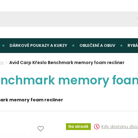
DÁRKOVÉ POUKAZY A KURZY
OBLEČENÍ A OBUV
RYBÁ
la
Avid Carp Křeslo Benchmark memory foam recliner
Benchmark memory foam
mark memory foam recliner
Kdy dostanu zbo
Na skladě