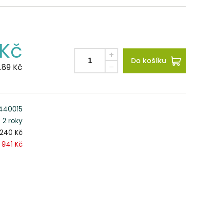
Kč
Do košíku
.89
Kč
440015
2 roky
 240 Kč
1 941 Kč