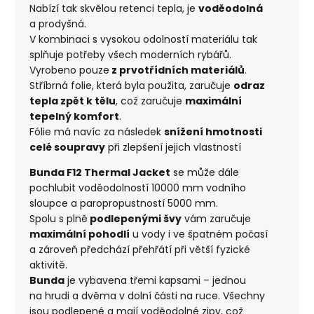
Nabízí tak skvělou retenci tepla, je
voděodolná
a prodyšná.
V kombinaci s vysokou odolností materiálu tak
splňuje potřeby všech moderních rybářů.
Vyrobeno pouze
z prvotřídních materiálů
.
Stříbrná folie, která byla použita, zaručuje
odraz
tepla zpět k tělu
, což zaručuje
maximální
tepelný komfort
.
Fólie má navíc za následek
snížení hmotnosti
celé soupravy
při zlepšení jejich vlastností
Bunda F12 Thermal Jacket
se může dále
pochlubit voděodolností 10000 mm vodního
sloupce a paropropustností 5000 mm.
Spolu s plně
podlepenými švy
vám zaručuje
maximální pohodlí
u vody i ve špatném počasí
a zároveň předchází přehřátí při větší fyzické
aktivitě.
Bunda
je vybavena třemi kapsami – jednou
na hrudi a dvěma v dolní části na ruce. Všechny
jsou podlepené a mají voděodolné zipy, což