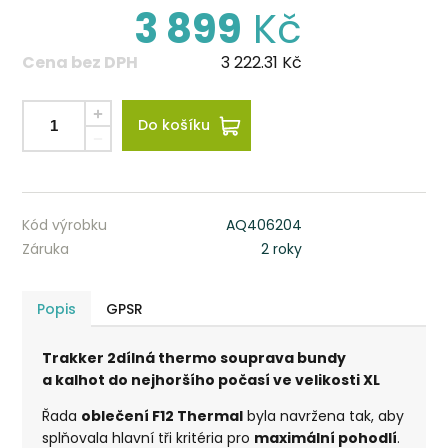
3 899
Kč
Cena bez DPH
3 222.31
Kč
Do košíku
Kód výrobku
AQ406204
Záruka
2 roky
Popis
GPSR
Trakker 2dílná thermo souprava bundy
a kalhot do nejhoršího počasí ve velikosti XL
Řada
oblečení F12 Thermal
byla navržena tak, aby
splňovala hlavní tři kritéria pro
maximální pohodlí
.