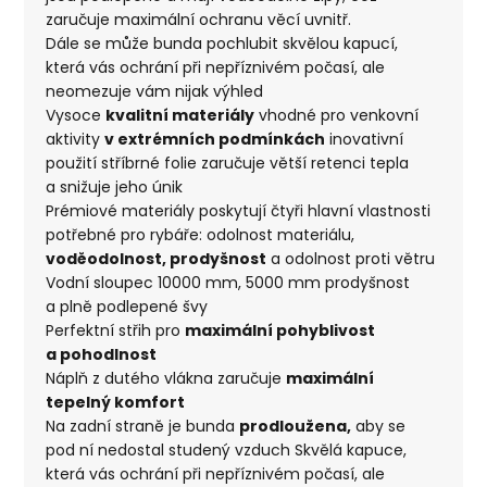
zaručuje maximální ochranu věcí uvnitř.
Dále se může bunda pochlubit skvělou kapucí,
která vás ochrání při nepříznivém počasí, ale
neomezuje vám nijak výhled
Vysoce
kvalitní materiály
vhodné pro venkovní
aktivity
v extrémních podmínkách
inovativní
použití stříbrné folie zaručuje větší retenci tepla
a snižuje jeho únik
Prémiové materiály poskytují čtyři hlavní vlastnosti
potřebné pro rybáře: odolnost materiálu,
voděodolnost, prodyšnost
a odolnost proti větru
Vodní sloupec 10000 mm, 5000 mm prodyšnost
a plně podlepené švy
Perfektní střih pro
maximální pohyblivost
a pohodlnost
Náplň z dutého vlákna zaručuje
maximální
tepelný komfort
Na zadní straně je bunda
prodloužena,
aby se
pod ní nedostal studený vzduch Skvělá kapuce,
která vás ochrání při nepříznivém počasí, ale