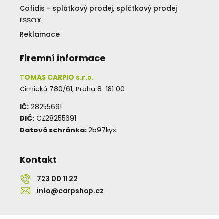
Cofidis - splátkový prodej, splátkový prodej
ESSOX
Reklamace
Firemní informace
TOMAS CARPIO s.r.o.
Čimická 780/61, Praha 8 181 00
IČ:
28255691
DIČ:
CZ28255691
Datová schránka:
2b97kyx
Kontakt
723 00 11 22
info@carpshop.cz