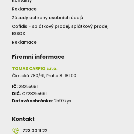
Kontakty
Reklamace
Zásady ochrany osobních údajů
Cofidis - splátkový prodej, splátkový prodej
ESSOX
Reklamace
Firemní informace
TOMAS CARPIO s.r.o.
Čimická 780/61, Praha 8 181 00
IČ:
28255691
DIČ:
CZ28255691
Datová schránka:
2b97kyx
Kontakt
723 00 11 22