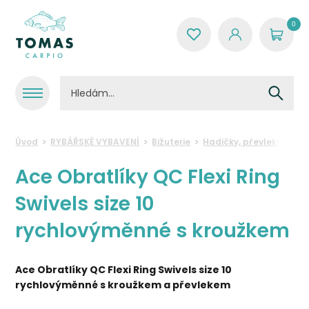
0
Úvod
RYBÁŘSKÉ VYBAVENÍ
Bižuterie
Hadičky, převleky a ro
Ace Obratlíky QC Flexi Ring
Swivels size 10
rychlovýměnné s kroužkem
Ace Obratlíky QC Flexi Ring Swivels size 10
rychlovýměnné s kroužkem a převlekem