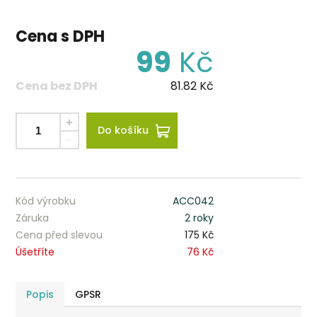
Cena s DPH
99
Kč
Cena bez DPH
81.82
Kč
Do košíku
Kód výrobku
ACC042
Záruka
2 roky
Cena před slevou
175 Kč
Úšetříte
76 Kč
Popis
GPSR