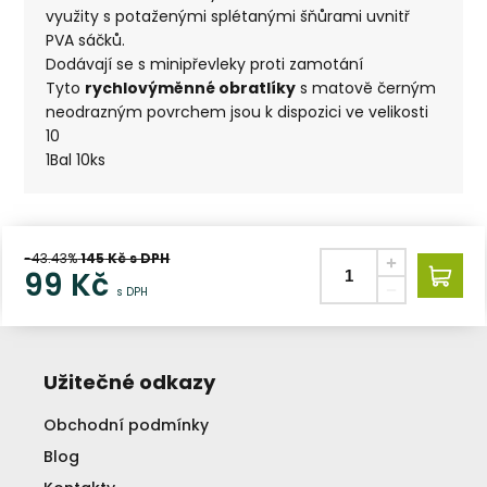
využity s potaženými splétanými šňůrami uvnitř
PVA sáčků.
Dodávají se s minipřevleky proti zamotání
Tyto
rychlovýměnné obratlíky
s matově černým
neodrazným povrchem jsou k dispozici ve velikosti
10
1Bal 10ks
-43.43%
145
Kč s DPH
99
Kč
s DPH
Užitečné odkazy
Obchodní podmínky
Blog