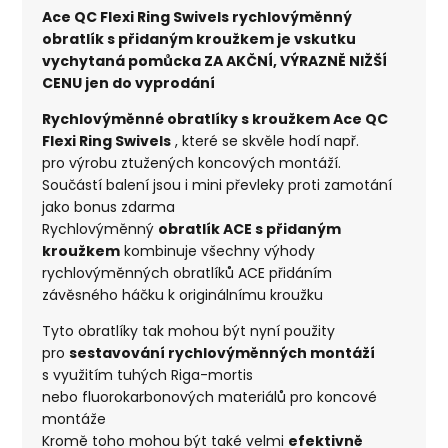
Ace QC Flexi Ring Swivels rychlovýměnný
obratlík s přidaným kroužkem je vskutku
vychytaná pomůcka ZA AKČNÍ, VÝRAZNĚ NIŽŠÍ
CENU jen do vyprodání
Rychlovýměnné obratlíky s kroužkem Ace QC
Flexi Ring Swivels
, které se skvěle hodí např.
pro výrobu ztužených koncových montáží.
Součástí balení jsou i mini převleky proti zamotání
jako bonus zdarma
Rychlovýměnný
obratlík ACE s přidaným
kroužkem
kombinuje všechny výhody
rychlovýměnných obratlíků ACE přidáním
závěsného háčku k originálnímu kroužku
Tyto obratlíky tak mohou být nyní použity
pro
sestavování rychlovýměnných montáží
s využitím tuhých Riga-mortis
nebo fluorokarbonových materiálů pro koncové
montáže
Kromě toho mohou být také velmi
efektivně