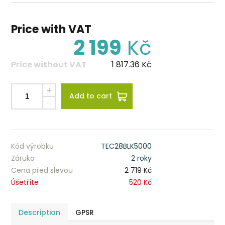
Price with VAT
2 199
Kč
Price without VAT
1 817.36
Kč
Add to cart
Kód výrobku
TEC28BLK5000
Záruka
2 roky
Cena před slevou
2 719 Kč
Úšetříte
520 Kč
Description
GPSR