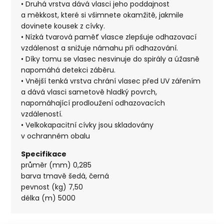
• Druhá vrstva dává vlasci jeho poddajnost
a měkkost, které si všimnete okamžitě, jakmile
dovinete kousek z cívky.
• Nízká tvarová paměť vlasce zlepšuje odhazovací
vzdálenost a snižuje námahu při odhazování.
• Díky tomu se vlasec nesvinuje do spirály a úžasně
napomáhá detekci záběru.
• Vnější tenká vrstva chrání vlasec před UV zářením
a dává vlasci sametově hladký povrch,
napomáhající prodloužení odhazovacích
vzdáleností.
• Velkokapacitní cívky jsou skladovány
v ochranném obalu
Specifikace
průměr (mm) 0,285
barva tmavě šedá, černá
pevnost (kg) 7,50
délka (m) 5000