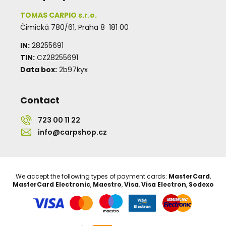
TOMAS CARPIO s.r.o.
Čimická 780/61, Praha 8 181 00
IN:
28255691
TIN:
CZ28255691
Data box:
2b97kyx
Contact
723 00 11 22
info@carpshop.cz
We accept the following types of payment cards:
MasterCard
,
MasterCard Electronic
,
Maestro
,
Visa
,
Visa Electron
,
Sodexo