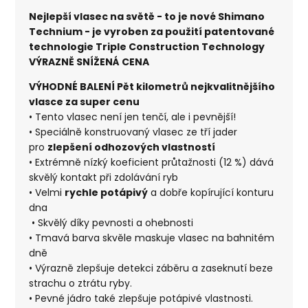
Nejlepší vlasec na světě - to je nové Shimano
Technium - je vyroben za použití patentované
technologie Triple Construction Technology
VÝRAZNĚ SNÍŽENÁ CENA
VÝHODNÉ BALENÍ Pět kilometrů nejkvalitnějšího
vlasce za super cenu
• Tento vlasec není jen tenčí, ale i pevnější!
• Speciálně konstruovaný vlasec ze tří jader
pro
zlepšení odhozových vlastností
• Extrémně nízký koeficient průtažnosti (12 %) dává
skvělý kontakt při zdolávání ryb
• Velmi
rychle potápivý
a dobře kopírující konturu
dna
• Skvělý díky pevnosti a ohebnosti
• Tmavá barva skvěle maskuje vlasec na bahnitém
dně
• Výrazně zlepšuje detekci záběru a zaseknutí beze
strachu o ztrátu ryby.
• Pevné jádro také zlepšuje potápivé vlastnosti.