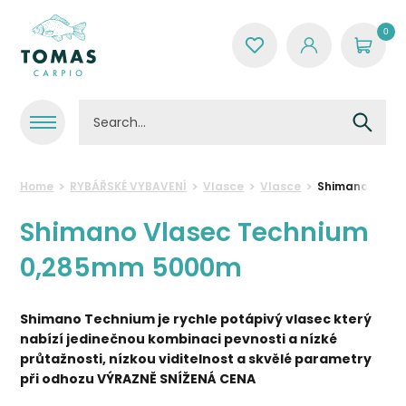
0
Home
RYBÁŘSKÉ VYBAVENÍ
Vlasce
Vlasce
Shimano Vlas
Shimano Vlasec Technium
0,285mm 5000m
Shimano Technium je rychle potápivý vlasec který
nabízí jedinečnou kombinaci pevnosti a nízké
průtažnosti, nízkou viditelnost a skvělé parametry
při odhozu
VÝRAZNĚ SNÍŽENÁ CENA