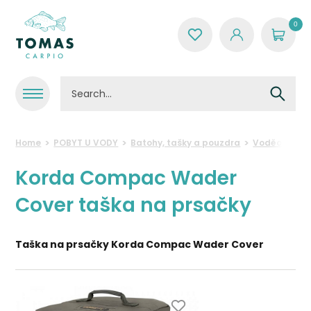
0
Home
POBYT U VODY
Batohy, tašky a pouzdra
Voděodolné 
Korda Compac Wader
Cover taška na prsačky
Taška na prsačky Korda Compac Wader Cover