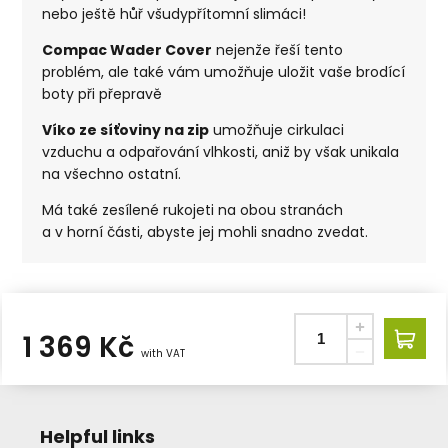
nebo ještě hůř všudypřítomní slimáci!
Compac Wader Cover
nejenže řeší tento
problém, ale také vám umožňuje uložit vaše brodící
boty při přepravě
Víko ze síťoviny na zip
umožňuje cirkulaci
vzduchu a odpařování vlhkosti, aniž by však unikala
na všechno ostatní.
Má také zesílené rukojeti na obou stranách
a v horní části, abyste jej mohli snadno zvedat.
1 369
Kč
with VAT
Helpful links