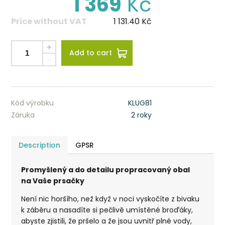
1 369
Kč
Price without VAT
1 131.40
Kč
Add to cart
Kód výrobku
KLUG81
Záruka
2 roky
Description
GPSR
Promyšlený a do detailu propracovaný obal
na Vaše prsačky
Není nic horšího, než když v noci vyskočíte z bivaku
k záběru a nasadíte si pečlivě umístěné broďáky,
abyste zjistili, že pršelo a že jsou uvnitř plné vody,