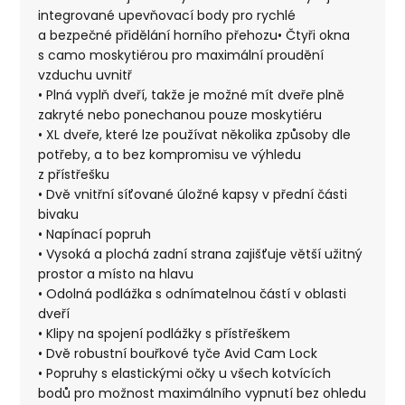
integrované upevňovací body pro rychlé
a bezpečné přidělání horního přehozu• Čtyři okna
s camo moskytiérou pro maximální proudění
vzduchu uvnitř
• Plná vyplň dveří, takže je možné mít dveře plně
zakryté nebo ponechanou pouze moskytiéru
• XL dveře, které lze používat několika způsoby dle
potřeby, a to bez kompromisu ve výhledu
z přístřešku
• Dvě vnitřní síťované úložné kapsy v přední části
bivaku
• Napínací popruh
• Vysoká a plochá zadní strana zajišťuje větší užitný
prostor a místo na hlavu
• Odolná podlážka s odnímatelnou částí v oblasti
dveří
• Klipy na spojení podlážky s přístřeškem
• Dvě robustní bouřkové tyče Avid Cam Lock
• Popruhy s elastickými očky u všech kotvících
bodů pro možnost maximálního vypnutí bez ohledu