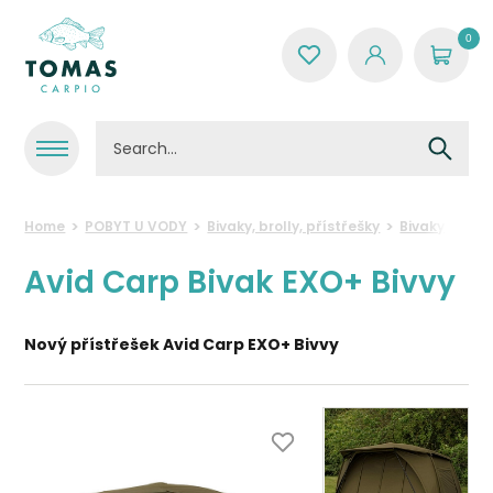
0
Home
POBYT U VODY
Bivaky, brolly, přístřešky
Bivaky
Avi
Avid Carp Bivak EXO+ Bivvy
Nový přístřešek Avid Carp EXO+ Bivvy