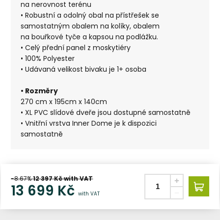
na nerovnost terénu
• Robustní a odolný obal na přístřešek se
samostatným obalem na kolíky, obalem
na bouřkové tyče a kapsou na podlážku.
• Celý přední panel z moskytiéry
• 100% Polyester
• Udávaná velikost bivaku je 1+ osoba
• Rozměry
270 cm x 195cm x 140cm
• XL PVC slídové dveře jsou dostupné samostatně
• Vnitřní vrstva Inner Dome je k dispozici
samostatně
-8.67%
12 397
Kč with VAT
13 699
Kč
with VAT