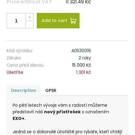
Price without VAT
11 321.49
Kč
Add to cart
Kód výrobku
A0530016
Záruka
2 roky
Cena před slevou
15 000 Kč
Úšetříte
1 301 Kč
Description
GPSR
Po pěti letech vývoje vám s radostí můžeme
představit náš
nový přístřešek
s označením
EXO+.
Jedná se o dokonalé útočiště pro rybáře, kteří chtějí