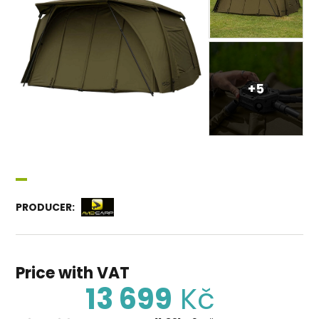
+5
PRODUCER:
Price with VAT
13 699
Kč