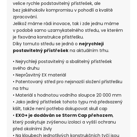
velice rychle podstavitelný přístřešek, ale
bez jakéhokoliv kompromisu v pohodlí a kvalitě
zpracování.
Jelikož máme rádi inovace, tak i zde jednu máme
v podobě samo uzamykatelného středu, ve kterém
je fixována konstrukce přístřešku.
Díky tomuto středu se jedná o
nejrychleji
postavitelný přístřešek
na aktuálním trhu.
• Nejrychleji postavitelný a sbalitelný přístřešek
svého druhu
• Neprůsvitný EX materiál
• Patentovaný střed pro nejsnazší složení přístřešku
na trhu
• Materiál s hodnotou vodního sloupce 20 000 mm
• Jako jediný přístřešek tohoto typu má předsazený
kšilt, takže není potřeba dokupovat skull cap
•
EXO+ je dodáván se Storm Cap přehozem
,
který poskytuje zvýšenou izolaci a vyšší ochranu
před okolními živly
• Na kloubech jednotlivých konstrukčních tyčí jsou